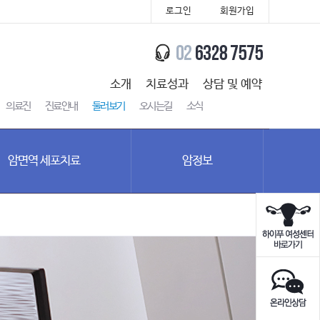
로그인
회원가입
소개
치료성과
상담 및 예약
의료진
진료안내
둘러보기
오시는길
소식
암면역 세포치료
암정보