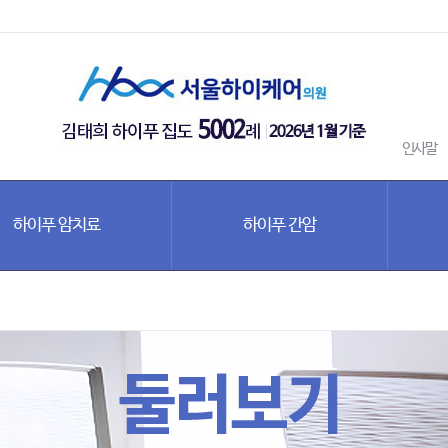
인사말
하이푸 암치료
하이푸 간암