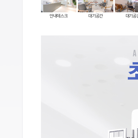
안내데스크
대기공간
대기공