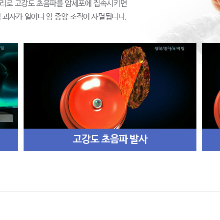
원리로 고강도 초음파를 암세포에 집속시키면
적 괴사가 일어나 암 종양 조직이 사멸됩니다.
고강도 초음파 발사