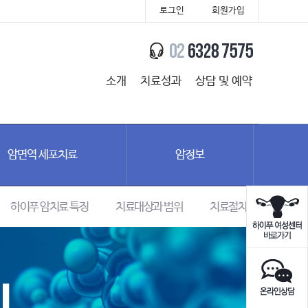
로그인
회원가입
소개
치료성과
상담 및 예약
암면역 세포치료
암정보
하이푸 암치료 특징
치료대상과 범위
치료절차