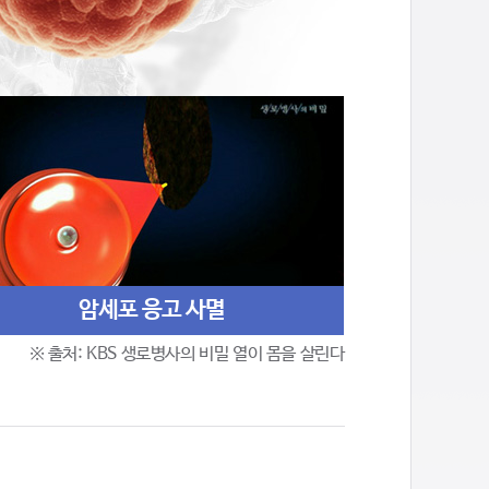
암세포 응고 사멸
※ 출처: KBS 생로병사의 비밀 열이 몸을 살린다