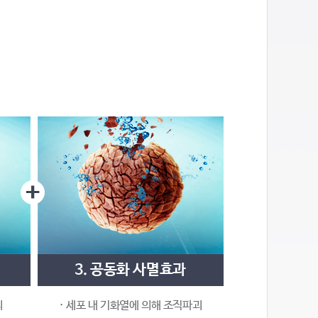
3. 공동화 사멸효과
괴
· 세포 내 기화열에 의해 조직파괴